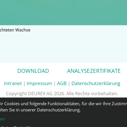
ichteten Wachse
DOWNLOAD
ANALYSEZERTIFIKATE
Intranet
|
Impressum
|
AGB
|
Datenschutzerklärung
Copyright DEUREX AG 2026. Alle Rechte vorbehalten.
ir Cookies und folgende Funktionalitäten, für die wir Ihre Zusti
lten Sie in unserer Datenschutzerklärung.
um