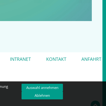
INTRANET
KONTAKT
ANFAHRT
mmung
Auswahl annehmen
Ablehnen