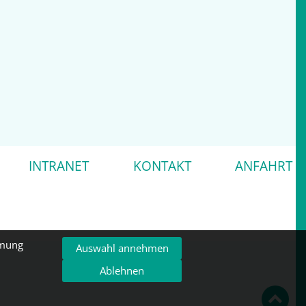
INTRANET
KONTAKT
ANFAHRT
mmung
Auswahl annehmen
Ablehnen