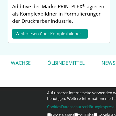
®
Additive der Marke
PRINTPLEX
agieren
als Komplexbildner in Formulierungen
der Druckfarbenindustrie.
Weiterlesen über Komplexbildner...
WACHSE
ÖLBINDEMITTEL
NEWS
Auf unserer Internetseite verwenden w
benötigen. Weitere Informationen erha
Cookies
Datenschutzerklärung
Impress
Google Maps
YouTube
Google Anal