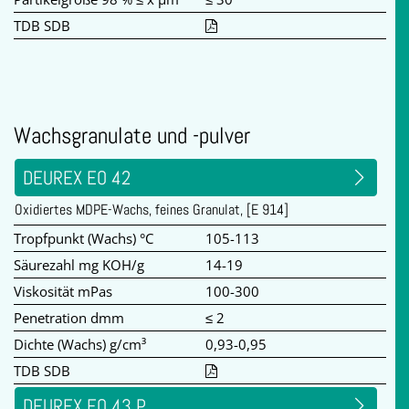
TDB SDB
Wachsgranulate und -pulver
DEUREX EO 42
Oxidiertes MDPE-Wachs, feines Granulat, [E 914]
Tropfpunkt (Wachs) °C
105-113
Säurezahl mg KOH/g
14-19
Viskosität mPas
100-300
Penetration dmm
≤ 2
Dichte (Wachs) g/cm³
0,93-0,95
TDB SDB
DEUREX EO 43 P