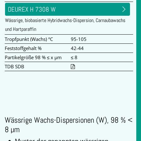
DEUREX H 7308 W
Wässrige, biobasierte Hybridwachs-Dispersion, Carnaubawachs
und Hartparaffin
Tropfpunkt (Wachs) °C
95-105
Feststoffgehalt %
42-44
Partikelgröße 98 % ≤ x µm
≤ 8
TDB SDB
Wässrige Wachs-Dispersionen (W), 98 % <
8 µm
Muster der genannten wässrigen