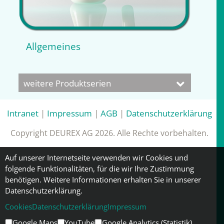
Allgemeines
weitere Produktserien
Intranet
|
Impressum
|
AGB
|
Datenschutzerklärung
Copyright DEUREX AG 2026. Alle Rechte vorbehalten.
Auf unserer Internetseite verwenden wir Cookies und
folgende Funktionalitäten, für die wir Ihre Zustimmung
benötigen. Weitere Informationen erhalten Sie in unserer
Datenschutzerklärung.
Cookies
Datenschutzerklärung
Impressum
Google Maps
YouTube
Google Analytics (Statistik)