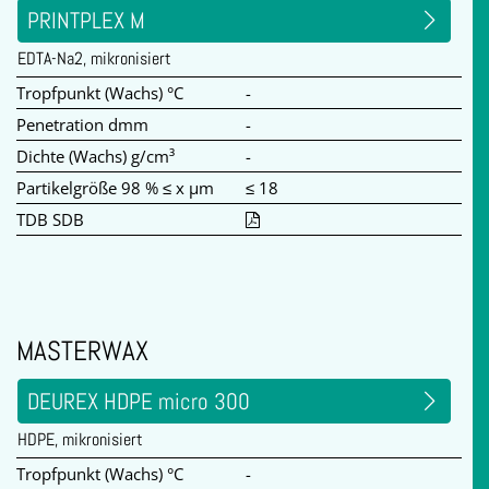
PRINTPLEX M
EDTA-Na2, mikronisiert
Tropfpunkt (Wachs) °C
-
Penetration dmm
-
Dichte (Wachs) g/cm³
-
Partikelgröße 98 % ≤ x µm
≤ 18
TDB SDB
MASTERWAX
DEUREX HDPE micro 300
HDPE, mikronisiert
Tropfpunkt (Wachs) °C
-