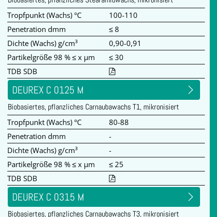
Tropfpunkt (Wachs) °C
100-110
Penetration dmm
≤ 8
Dichte (Wachs) g/cm³
0,90-0,91
Partikelgröße 98 % ≤ x µm
≤ 30
TDB SDB
DEUREX C 0125 M
Biobasiertes, pflanzliches Carnaubawachs T1, mikronisiert
Tropfpunkt (Wachs) °C
80-88
Penetration dmm
-
Dichte (Wachs) g/cm³
-
Partikelgröße 98 % ≤ x µm
≤ 25
TDB SDB
DEUREX C 0315 M
Biobasiertes, pflanzliches Carnaubawachs T3, mikronisiert