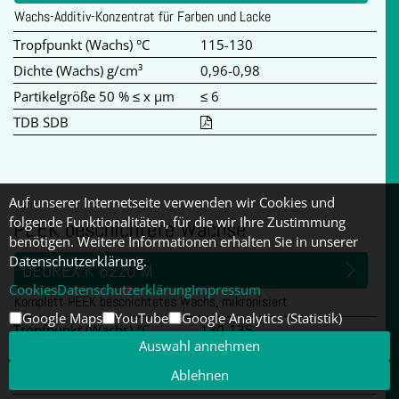
Wachs-Additiv-Konzentrat für Farben und Lacke
Tropfpunkt (Wachs) °C
115-130
Dichte (Wachs) g/cm³
0,96-0,98
Partikelgröße 50 % ≤ x µm
≤ 6
TDB SDB
Auf unserer Internetseite verwenden wir Cookies und
folgende Funktionalitäten, für die wir Ihre Zustimmung
PEEK beschichtete Wachse
benötigen. Weitere Informationen erhalten Sie in unserer
Datenschutzerklärung.
DEUREX K 6220 M
Cookies
Datenschutzerklärung
Impressum
Komplett PEEK beschichtetes Wachs, mikronisiert
Google Maps
YouTube
Google Analytics (Statistik)
Tropfpunkt (Wachs) °C
130-135
Auswahl annehmen
Schmelzpunkt (Additiv) °C
≤ 340,0
Ablehnen
Dichte (Wachs) g/cm³
0,97-0,99