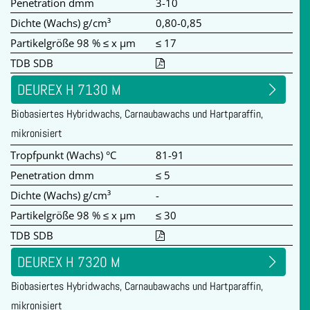
Penetration dmm
3-10
Dichte (Wachs) g/cm³
0,80-0,85
Partikelgröße 98 % ≤ x µm
≤ 17
TDB SDB
DEUREX H 7130 M
Biobasiertes Hybridwachs, Carnaubawachs und Hartparaffin,
mikronisiert
Tropfpunkt (Wachs) °C
81-91
Penetration dmm
≤ 5
Dichte (Wachs) g/cm³
-
Partikelgröße 98 % ≤ x µm
≤ 30
TDB SDB
DEUREX H 7320 M
Biobasiertes Hybridwachs, Carnaubawachs und Hartparaffin,
mikronisiert