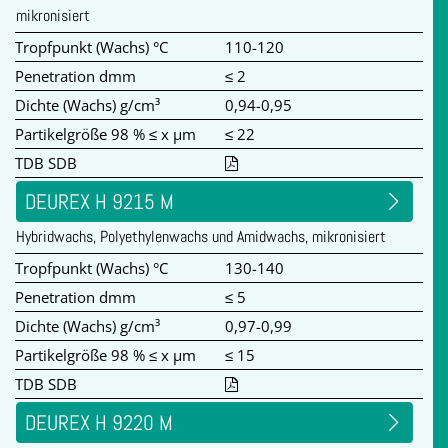
mikronisiert
Tropfpunkt (Wachs) °C
110-120
Penetration dmm
≤ 2
Dichte (Wachs) g/cm³
0,94-0,95
Partikelgröße 98 % ≤ x µm
≤ 22
TDB SDB
DEUREX H 9215 M
Hybridwachs, Polyethylenwachs und Amidwachs, mikronisiert
Tropfpunkt (Wachs) °C
130-140
Penetration dmm
≤ 5
Dichte (Wachs) g/cm³
0,97-0,99
Partikelgröße 98 % ≤ x µm
≤ 15
TDB SDB
DEUREX H 9220 M