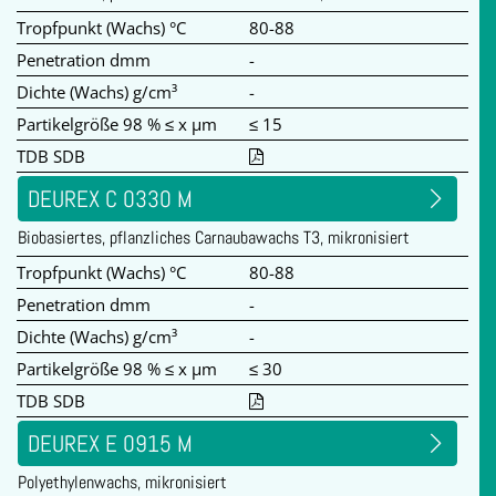
Tropfpunkt (Wachs) °C
80-88
Penetration dmm
-
Dichte (Wachs) g/cm³
-
Partikelgröße 98 % ≤ x µm
≤ 15
TDB SDB
DEUREX C 0330 M
Biobasiertes, pflanzliches Carnaubawachs T3, mikronisiert
Tropfpunkt (Wachs) °C
80-88
Penetration dmm
-
Dichte (Wachs) g/cm³
-
Partikelgröße 98 % ≤ x µm
≤ 30
TDB SDB
DEUREX E 0915 M
Polyethylenwachs, mikronisiert