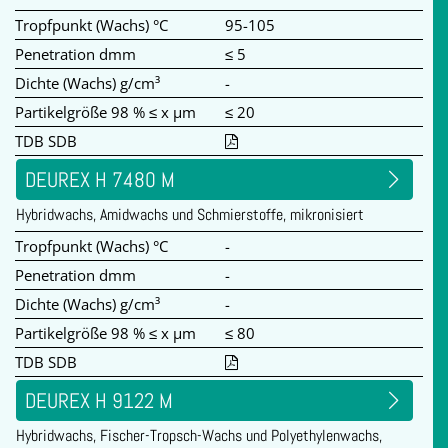
Tropfpunkt (Wachs) °C
95-105
Penetration dmm
≤ 5
Dichte (Wachs) g/cm³
-
Partikelgröße 98 % ≤ x µm
≤ 20
TDB SDB
DEUREX H 7480 M
Hybridwachs, Amidwachs und Schmierstoffe, mikronisiert
Tropfpunkt (Wachs) °C
-
Penetration dmm
-
Dichte (Wachs) g/cm³
-
Partikelgröße 98 % ≤ x µm
≤ 80
TDB SDB
DEUREX H 9122 M
Hybridwachs, Fischer-Tropsch-Wachs und Polyethylenwachs,