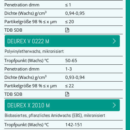
Penetration dmm
≤ 1
Dichte (Wachs) g/cm³
0,94-0,95
Partikelgröße 98 % ≤ x µm
≤ 20
TDB SDB
DEUREX V 0222 M
Polyvinyletherwachs, mikronisiert
Tropfpunkt (Wachs) °C
50-65
Penetration dmm
1-3
Dichte (Wachs) g/cm³
0,93-0,94
Partikelgröße 98 % ≤ x µm
≤ 22
TDB SDB
DEUREX X 2010 M
Biobasiertes, pflanzliches Amidwachs (EBS), mikronisiert
Tropfpunkt (Wachs) °C
142-151