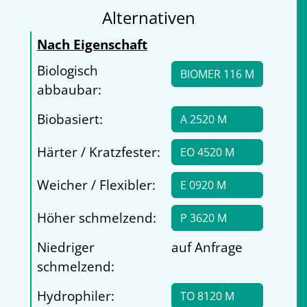
Alternativen
Nach Eigenschaft
Biologisch
BIOMER 116 M
abbaubar:
Biobasiert:
A 2520 M
Härter / Kratzfester:
EO 4520 M
Weicher / Flexibler:
E 0920 M
Höher schmelzend:
P 3620 M
Niedriger
auf Anfrage
schmelzend:
Hydrophiler:
TO 8120 M