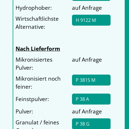
Hydrophober:
auf Anfrage
Wirtschaftlichste
H 9122 M
Alternative:
Nach Lieferform
Mikronisiertes
auf Anfrage
Pulver:
Mikronisiert noch
P 3815 M
feiner:
Feinstpulver:
P 38 A
Pulver:
auf Anfrage
Granulat / feines
P 38 G