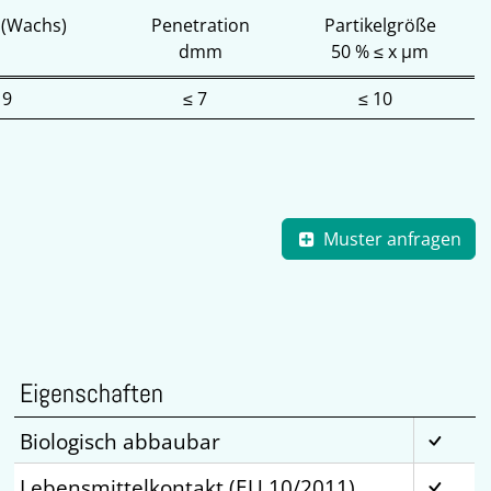
 (Wachs)
Penetration
Partikelgröße
dmm
50 % ≤ x µm
19
≤ 7
≤ 10
Muster anfragen
Eigenschaften
Biologisch abbaubar
Lebensmittelkontakt (EU 10/2011)