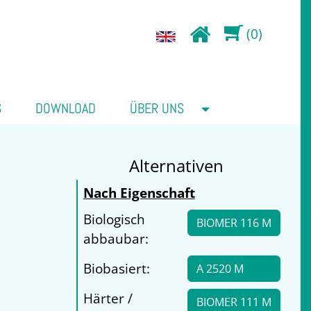
(0)
S
DOWNLOAD
ÜBER UNS
Alternativen
Nach Eigenschaft
Biologisch
BIOMER 116 M
abbaubar:
Biobasiert:
A 2520 M
Härter /
BIOMER 111 M