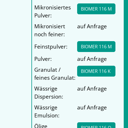
Mikronisiertes
BIOMER 116 M
Pulver:
Mikronisiert
auf Anfrage
noch feiner:
Feinstpulver:
BIOMER 116 M
Pulver:
auf Anfrage
Granulat /
BIOMER 116 K
feines Granulat:
Wässrige
auf Anfrage
Dispersion:
Wässrige
auf Anfrage
Emulsion:
Ölige
BIOMER 116 O