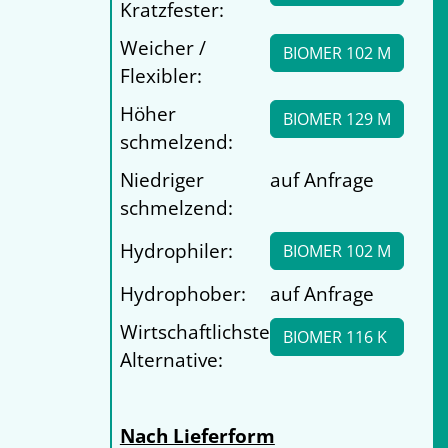
Kratzfester:
Weicher /
BIOMER 102 M
Flexibler:
Höher
BIOMER 129 M
schmelzend:
Niedriger
auf Anfrage
schmelzend:
Hydrophiler:
BIOMER 102 M
Hydrophober:
auf Anfrage
Wirtschaftlichste
BIOMER 116 K
Alternative:
Nach Lieferform