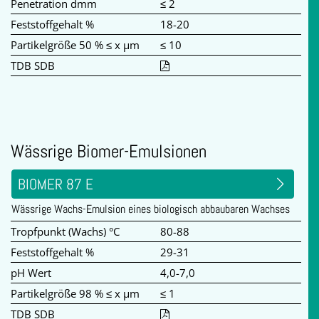
Penetration dmm
≤ 2
Feststoffgehalt %
18-20
Partikelgröße 50 % ≤ x µm
≤ 10
TDB SDB
Wässrige Biomer-Emulsionen
BIOMER 87 E
Wässrige Wachs-Emulsion eines biologisch abbaubaren Wachses
Tropfpunkt (Wachs) °C
80-88
Feststoffgehalt %
29-31
pH Wert
4,0-7,0
Partikelgröße 98 % ≤ x µm
≤ 1
TDB SDB