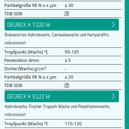
Partikelgröße 98 % ≤ x µm
≤ 30
TDB SDB
DEUREX H 7320 M
Biobasiertes Hybridwachs, Carnaubawachs und Hartparaffin,
mikronisiert
Tropfpunkt (Wachs) °C
95-105
Penetration dmm
≤ 5
Dichte (Wachs) g/cm³
-
Partikelgröße 98 % ≤ x µm
≤ 20
TDB SDB
DEUREX H 9122 M
Hybridwachs, Fischer-Tropsch-Wachs und Polyethylenwachs,
mikronisiert
Tropfpunkt (Wachs) °C
110-120