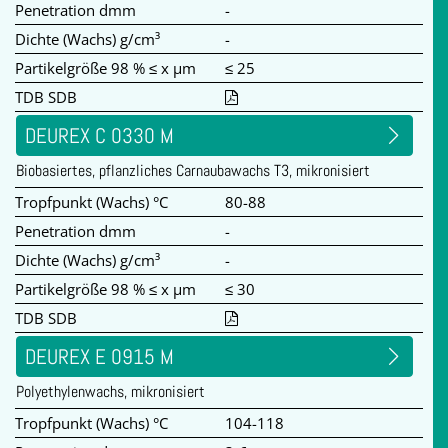
Penetration dmm
-
Dichte (Wachs) g/cm³
-
Partikelgröße 98 % ≤ x µm
≤ 25
TDB SDB
DEUREX C 0330 M
Biobasiertes, pflanzliches Carnaubawachs T3, mikronisiert
Tropfpunkt (Wachs) °C
80-88
Penetration dmm
-
Dichte (Wachs) g/cm³
-
Partikelgröße 98 % ≤ x µm
≤ 30
TDB SDB
DEUREX E 0915 M
Polyethylenwachs, mikronisiert
Tropfpunkt (Wachs) °C
104-118