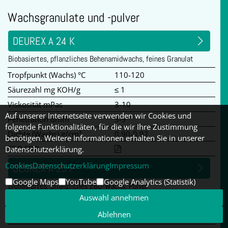
Wachsgranulate und -pulver
DEUREX A 24 K
Biobasiertes, pflanzliches Behenamidwachs, feines Granulat
Tropfpunkt (Wachs) °C
110-120
Säurezahl mg KOH/g
≤ 1
Viskosität mPas
3-10
Auf unserer Internetseite verwenden wir Cookies und
Penetration dmm
3-9
folgende Funktionalitäten, für die wir Ihre Zustimmung
Dichte (Wachs) g/cm³
0,90-0,92
benötigen. Weitere Informationen erhalten Sie in unserer
TDB SDB
Datenschutzerklärung.
Cookies
Datenschutzerklärung
Impressum
DEUREX A 25 P
Google Maps
YouTube
Google Analytics (Statistik)
Biobasiertes, pflanzliches EBO-Wachs, Pulver
Auswahl annehmen
Tropfpunkt (Wachs) °C
110-120
Ablehnen
Säurezahl mg KOH/g
2-6