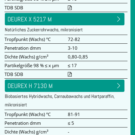
TDB SDB
DEUREX X 5217 M
Natürliches Zuckerrohrwachs, mikronisiert
Tropfpunkt (Wachs) °C
72-82
Penetration dmm
3-10
Dichte (Wachs) g/cm³
0,80-0,85
Partikelgröße 98 % ≤ x µm
≤ 17
TDB SDB
DEUREX H 7130 M
Biobasiertes Hybridwachs, Carnaubawachs und Hartparaffin,
mikronisiert
Tropfpunkt (Wachs) °C
81-91
Penetration dmm
≤ 5
Dichte (Wachs) g/cm³
-