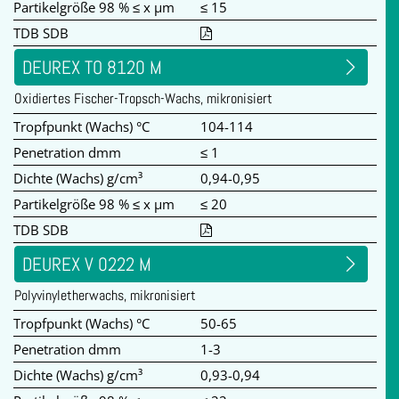
Partikelgröße 98 % ≤ x µm
≤ 15
TDB SDB
DEUREX TO 8120 M
Oxidiertes Fischer-Tropsch-Wachs, mikronisiert
Tropfpunkt (Wachs) °C
104-114
Penetration dmm
≤ 1
Dichte (Wachs) g/cm³
0,94-0,95
Partikelgröße 98 % ≤ x µm
≤ 20
TDB SDB
DEUREX V 0222 M
Polyvinyletherwachs, mikronisiert
Tropfpunkt (Wachs) °C
50-65
Penetration dmm
1-3
Dichte (Wachs) g/cm³
0,93-0,94