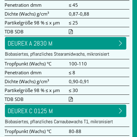
Penetration dmm
≤ 45
Dichte (Wachs) g/cm³
0,87-0,88
Partikelgröße 98 % ≤ x µm
≤ 25
TDB SDB
DEUREX A 2830 M
Biobasiertes, pflanzliches Stearamidwachs, mikronisiert
Tropfpunkt (Wachs) °C
100-110
Penetration dmm
≤ 8
Dichte (Wachs) g/cm³
0,90-0,91
Partikelgröße 98 % ≤ x µm
≤ 30
TDB SDB
DEUREX C 0125 M
Biobasiertes, pflanzliches Carnaubawachs T1, mikronisiert
Tropfpunkt (Wachs) °C
80-88