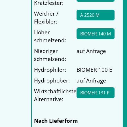
Kratzfester:
Weicher /
A 2520 M
Flexibler:
Höher
BIOMER 140 M
schmelzend:
Niedriger
auf Anfrage
schmelzend:
Hydrophiler:
BIOMER 100 E
Hydrophober:
auf Anfrage
Wirtschaftlichste
BIOMER 131 P
Alternative:
Nach Lieferform