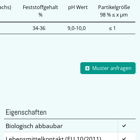
achs)
Feststoffgehalt
pH Wert
Partikelgröße
%
98 % ≤ x µm
34-36
9,0-10,0
≤ 1
Muster anfragen
Eigenschaften
Biologisch abbaubar
Lebensmittelkontakt (EU 10/2011)