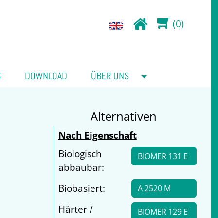
(0)
S
DOWNLOAD
ÜBER UNS
Alternativen
Nach Eigenschaft
Biologisch
BIOMER 131 E
abbaubar:
Biobasiert:
A 2520 M
Härter /
BIOMER 129 E