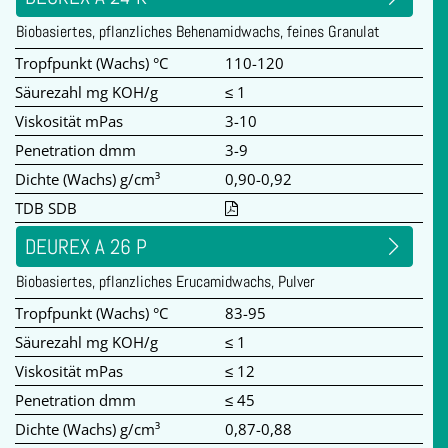
Biobasiertes, pflanzliches Behenamidwachs, feines Granulat
Tropfpunkt (Wachs) °C
110-120
Säurezahl mg KOH/g
≤ 1
Viskosität mPas
3-10
Penetration dmm
3-9
Dichte (Wachs) g/cm³
0,90-0,92
TDB SDB
DEUREX A 26 P
Biobasiertes, pflanzliches Erucamidwachs, Pulver
Tropfpunkt (Wachs) °C
83-95
Säurezahl mg KOH/g
≤ 1
Viskosität mPas
≤ 12
Penetration dmm
≤ 45
Dichte (Wachs) g/cm³
0,87-0,88