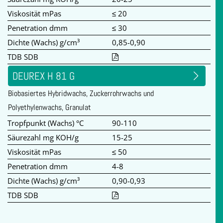
Viskosität mPas
≤ 20
Penetration dmm
≤ 30
Dichte (Wachs) g/cm³
0,85-0,90
TDB SDB
DEUREX H 81 G
Biobasiertes Hybridwachs, Zuckerrohrwachs und
Polyethylenwachs, Granulat
Tropfpunkt (Wachs) °C
90-110
Säurezahl mg KOH/g
15-25
Viskosität mPas
≤ 50
Penetration dmm
4-8
Dichte (Wachs) g/cm³
0,90-0,93
TDB SDB