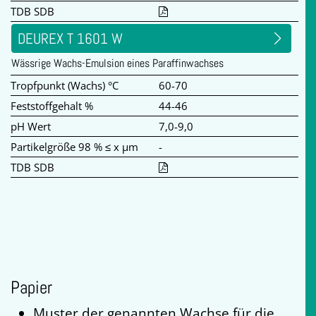
TDB SDB
DEUREX T 1601 W
Wässrige Wachs-Emulsion eines Paraffinwachses
Tropfpunkt (Wachs) °C
60-70
Feststoffgehalt %
44-46
pH Wert
7,0-9,0
Partikelgröße 98 % ≤ x µm
-
TDB SDB
Papier
Muster der genannten Wachse für die