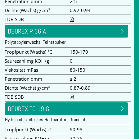
Penetration dmm
2-5
Dichte (Wachs) g/cm³
0,92-0,94
TDB SDB
DEUREX P 36 A
Polypropylenwachs, Feinstpulver
Tropfpunkt (Wachs) °C
150-170
Säurezahl mg KOH/g
0
Viskosität mPas
80-150
Penetration dmm
≤ 2
Dichte (Wachs) g/cm³
0,87-0,89
TDB SDB
DEUREX TO 19 G
Hydrophiles, ölfreies Hartparaffin, Granulat
Tropfpunkt (Wachs) °C
90-98
Säurezahl mg KOH/g
20-25