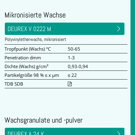
Mikronisierte Wachse
DEUREX V 0222 M
Polyvinyletherwachs, mikronisiert
Tropfpunkt (Wachs) °C
50-65
Penetration dmm
1-3
Dichte (Wachs) g/cm³
0,93-0,94
Partikelgröße 98 % ≤ x µm
≤ 22
TDB SDB
Wachsgranulate und -pulver
DEUREX A 24 K