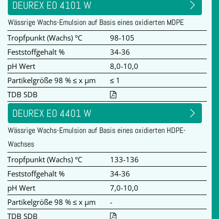
DEUREX EO 4101 W
Wässrige Wachs-Emulsion auf Basis eines oxidierten MDPE
Tropfpunkt (Wachs) °C
98-105
Feststoffgehalt %
34-36
pH Wert
8,0-10,0
Partikelgröße 98 % ≤ x µm
≤ 1
TDB SDB
DEUREX EO 4401 W
Wässrige Wachs-Emulsion auf Basis eines oxidierten HDPE-
Wachses
Tropfpunkt (Wachs) °C
133-136
Feststoffgehalt %
34-36
pH Wert
7,0-10,0
Partikelgröße 98 % ≤ x µm
-
TDB SDB