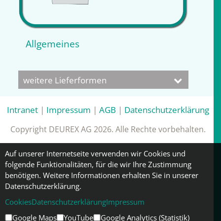
Allgemeines
weitere Lieferformen
Intranet
|
Impressum
|
AGB
|
Datenschutzerklärung
Copyright DEUREX AG 2026. Alle Rechte vorbehalten.
Auf unserer Internetseite verwenden wir Cookies und
folgende Funktionalitäten, für die wir Ihre Zustimmung
benötigen. Weitere Informationen erhalten Sie in unserer
Datenschutzerklärung.
Cookies
Datenschutzerklärung
Impressum
Google Maps
YouTube
Google Analytics (Statistik)