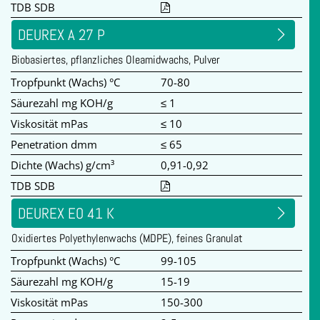
TDB SDB
DEUREX A 27 P
Biobasiertes, pflanzliches Oleamidwachs, Pulver
Tropfpunkt (Wachs) °C
70-80
Säurezahl mg KOH/g
≤ 1
Viskosität mPas
≤ 10
Penetration dmm
≤ 65
Dichte (Wachs) g/cm³
0,91-0,92
TDB SDB
DEUREX EO 41 K
Oxidiertes Polyethylenwachs (MDPE), feines Granulat
Tropfpunkt (Wachs) °C
99-105
Säurezahl mg KOH/g
15-19
Viskosität mPas
150-300