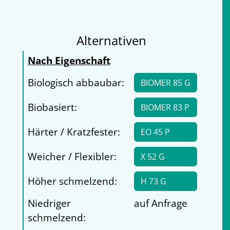
Alternativen
Nach Eigenschaft
Biologisch abbaubar:
BIOMER 85 G
Biobasiert:
BIOMER 83 P
Härter / Kratzfester:
EO 45 P
Weicher / Flexibler:
X 52 G
Höher schmelzend:
H 73 G
Niedriger
auf Anfrage
schmelzend: