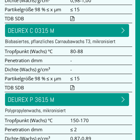
Dichte (Wachs) g/cm³
0,98-1,00
Partikelgröße 98 % ≤ x µm
≤ 15
TDB SDB
DEUREX C 0315 M
Biobasiertes, pflanzliches Carnaubawachs T3, mikronisiert
Tropfpunkt (Wachs) °C
80-88
Penetration dmm
-
Dichte (Wachs) g/cm³
-
Partikelgröße 98 % ≤ x µm
≤ 15
TDB SDB
DEUREX P 3615 M
Polypropylenwachs, mikronisiert
Tropfpunkt (Wachs) °C
150-170
Penetration dmm
≤ 2
Dichte (Wachs) g/cm³
0,87-0,89