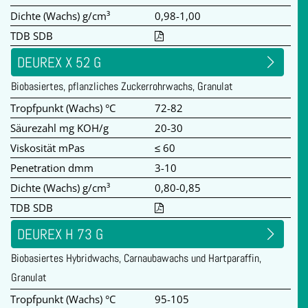
Dichte (Wachs) g/cm³
0,98-1,00
TDB SDB
DEUREX X 52 G
Biobasiertes, pflanzliches Zuckerrohrwachs, Granulat
Tropfpunkt (Wachs) °C
72-82
Säurezahl mg KOH/g
20-30
Viskosität mPas
≤ 60
Penetration dmm
3-10
Dichte (Wachs) g/cm³
0,80-0,85
TDB SDB
DEUREX H 73 G
Biobasiertes Hybridwachs, Carnaubawachs und Hartparaffin,
Granulat
Tropfpunkt (Wachs) °C
95-105