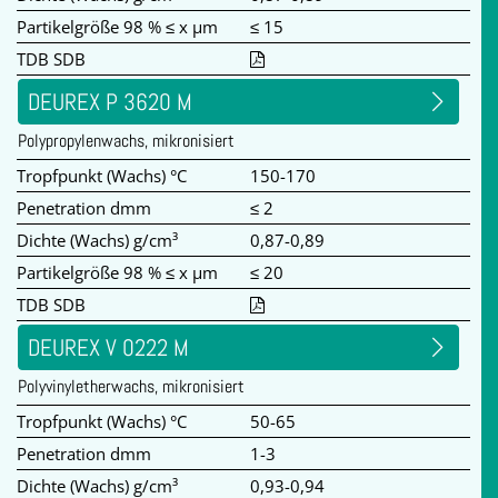
Partikelgröße 98 % ≤ x µm
≤ 15
TDB SDB
DEUREX P 3620 M
Polypropylenwachs, mikronisiert
Tropfpunkt (Wachs) °C
150-170
Penetration dmm
≤ 2
Dichte (Wachs) g/cm³
0,87-0,89
Partikelgröße 98 % ≤ x µm
≤ 20
TDB SDB
DEUREX V 0222 M
Polyvinyletherwachs, mikronisiert
Tropfpunkt (Wachs) °C
50-65
Penetration dmm
1-3
Dichte (Wachs) g/cm³
0,93-0,94