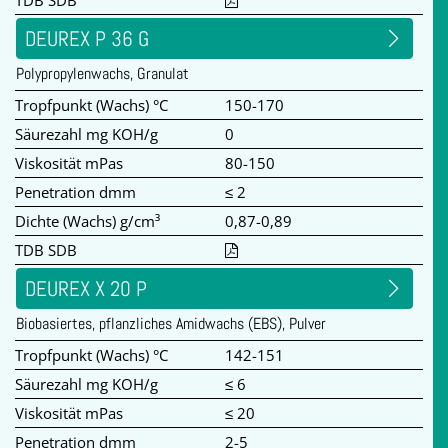
TDB SDB
DEUREX P 36 G
Polypropylenwachs, Granulat
Tropfpunkt (Wachs) °C
150-170
Säurezahl mg KOH/g
0
Viskosität mPas
80-150
Penetration dmm
≤ 2
Dichte (Wachs) g/cm³
0,87-0,89
TDB SDB
DEUREX X 20 P
Biobasiertes, pflanzliches Amidwachs (EBS), Pulver
Tropfpunkt (Wachs) °C
142-151
Säurezahl mg KOH/g
≤ 6
Viskosität mPas
≤ 20
Penetration dmm
2-5