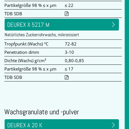
Partikelgröße 98 % ≤ x µm
≤ 22
TDB SDB
DEUREX X 5217 M
Natürliches Zuckerrohrwachs, mikronisiert
Tropfpunkt (Wachs) °C
72-82
Penetration dmm
3-10
Dichte (Wachs) g/cm³
0,80-0,85
Partikelgröße 98 % ≤ x µm
≤ 17
TDB SDB
Wachsgranulate und -pulver
DEUREX A 20 K