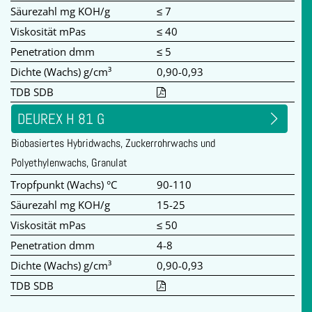
Säurezahl mg KOH/g
≤ 7
Viskosität mPas
≤ 40
Penetration dmm
≤ 5
Dichte (Wachs) g/cm³
0,90-0,93
TDB SDB
DEUREX H 81 G
Biobasiertes Hybridwachs, Zuckerrohrwachs und
Polyethylenwachs, Granulat
Tropfpunkt (Wachs) °C
90-110
Säurezahl mg KOH/g
15-25
Viskosität mPas
≤ 50
Penetration dmm
4-8
Dichte (Wachs) g/cm³
0,90-0,93
TDB SDB