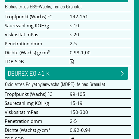
Biobasiertes EBS-Wachs, feines Granulat
Tropfpunkt (Wachs) °C
142-151
Säurezahl mg KOH/g
≤ 10
Viskosität mPas
≤ 20
Penetration dmm
2-5
Dichte (Wachs) g/cm³
0,98-1,00
TDB SDB
DEUREX EO 41 K
Oxidiertes Polyethylenwachs (MDPE), feines Granulat
Tropfpunkt (Wachs) °C
99-105
Säurezahl mg KOH/g
15-19
Viskosität mPas
150-300
Penetration dmm
2-5
Dichte (Wachs) g/cm³
0,92-0,94