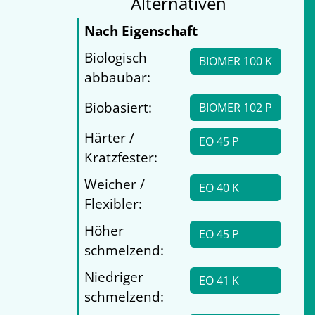
Alternativen
Nach Eigenschaft
Biologisch
BIOMER 100 K
abbaubar:
Biobasiert:
BIOMER 102 P
Härter /
EO 45 P
Kratzfester:
Weicher /
EO 40 K
Flexibler:
Höher
EO 45 P
schmelzend:
Niedriger
EO 41 K
schmelzend: