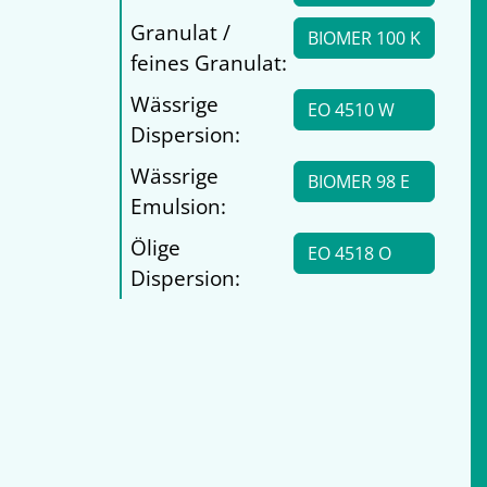
Granulat /
BIOMER 100 K
feines Granulat:
Wässrige
EO 4510 W
Dispersion:
Wässrige
BIOMER 98 E
Emulsion:
Ölige
EO 4518 O
Dispersion: