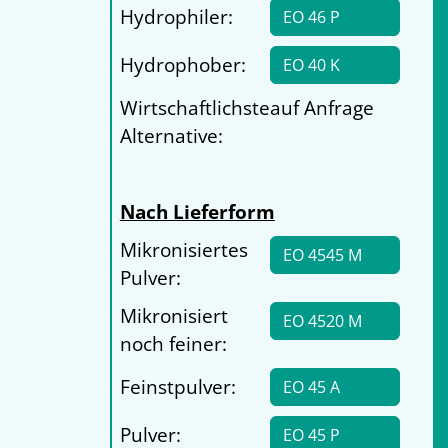
Hydrophiler:
EO 46 P
Hydrophober:
EO 40 K
Wirtschaftlichste
auf Anfrage
Alternative:
Nach Lieferform
Mikronisiertes
EO 4545 M
Pulver:
Mikronisiert
EO 4520 M
noch feiner:
Feinstpulver:
EO 45 A
Pulver:
EO 45 P