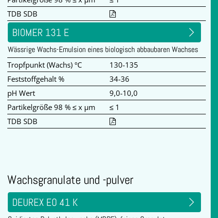
TDB SDB
BIOMER 131 E
Wässrige Wachs-Emulsion eines biologisch abbaubaren Wachses
Tropfpunkt (Wachs) °C
130-135
Feststoffgehalt %
34-36
pH Wert
9,0-10,0
Partikelgröße 98 % ≤ x µm
≤ 1
TDB SDB
Wachsgranulate und -pulver
DEUREX EO 41 K