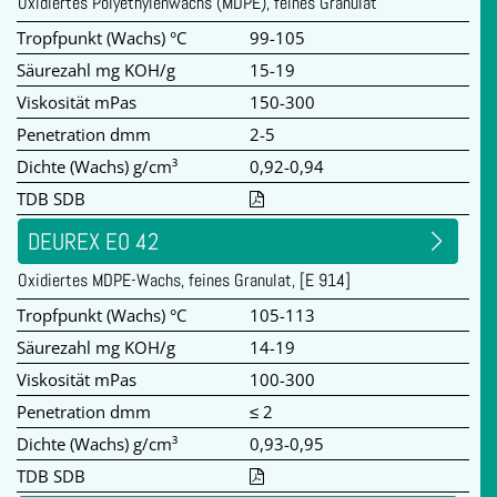
Oxidiertes Polyethylenwachs (MDPE), feines Granulat
Tropfpunkt (Wachs) °C
99-105
Säurezahl mg KOH/g
15-19
Viskosität mPas
150-300
Penetration dmm
2-5
Dichte (Wachs) g/cm³
0,92-0,94
TDB SDB
DEUREX EO 42
Oxidiertes MDPE-Wachs, feines Granulat, [E 914]
Tropfpunkt (Wachs) °C
105-113
Säurezahl mg KOH/g
14-19
Viskosität mPas
100-300
Penetration dmm
≤ 2
Dichte (Wachs) g/cm³
0,93-0,95
TDB SDB