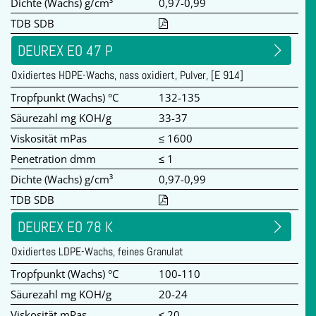
Dichte (Wachs) g/cm³
0,97-0,99
TDB SDB
DEUREX EO 47 P
Oxidiertes HDPE-Wachs, nass oxidiert, Pulver, [E 914]
Tropfpunkt (Wachs) °C
132-135
Säurezahl mg KOH/g
33-37
Viskosität mPas
≤ 1600
Penetration dmm
≤ 1
Dichte (Wachs) g/cm³
0,97-0,99
TDB SDB
DEUREX EO 78 K
Oxidiertes LDPE-Wachs, feines Granulat
Tropfpunkt (Wachs) °C
100-110
Säurezahl mg KOH/g
20-24
Viskosität mPas
≤ 20