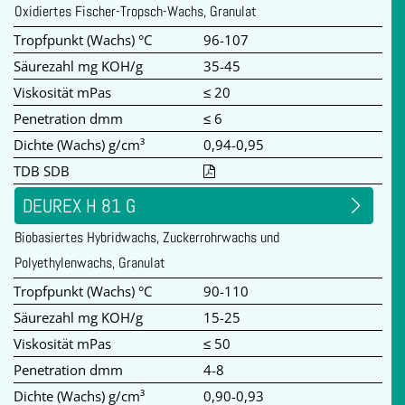
Oxidiertes Fischer-Tropsch-Wachs, Granulat
Tropfpunkt (Wachs) °C
96-107
Säurezahl mg KOH/g
35-45
Viskosität mPas
≤ 20
Penetration dmm
≤ 6
Dichte (Wachs) g/cm³
0,94-0,95
TDB SDB
DEUREX H 81 G
Biobasiertes Hybridwachs, Zuckerrohrwachs und
Polyethylenwachs, Granulat
Tropfpunkt (Wachs) °C
90-110
Säurezahl mg KOH/g
15-25
Viskosität mPas
≤ 50
Penetration dmm
4-8
Dichte (Wachs) g/cm³
0,90-0,93