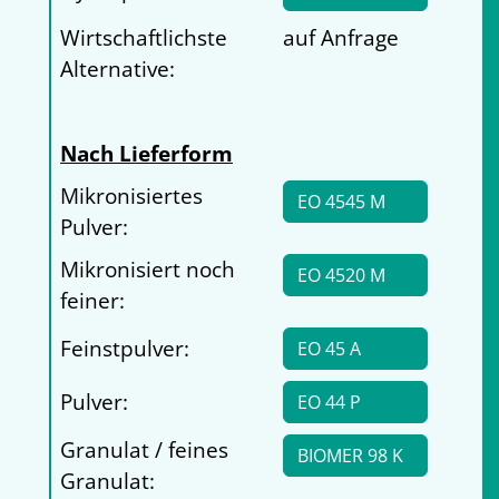
Wirtschaftlichste
auf Anfrage
Alternative:
Nach Lieferform
Mikronisiertes
EO 4545 M
Pulver:
Mikronisiert noch
EO 4520 M
feiner:
Feinstpulver:
EO 45 A
Pulver:
EO 44 P
Granulat / feines
BIOMER 98 K
Granulat: