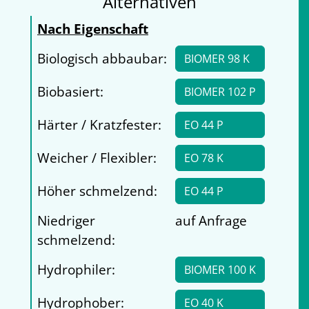
Alternativen
Nach Eigenschaft
Biologisch abbaubar:
BIOMER 98 K
Biobasiert:
BIOMER 102 P
Härter / Kratzfester:
EO 44 P
Weicher / Flexibler:
EO 78 K
Höher schmelzend:
EO 44 P
Niedriger
auf Anfrage
schmelzend:
Hydrophiler:
BIOMER 100 K
Hydrophober:
EO 40 K