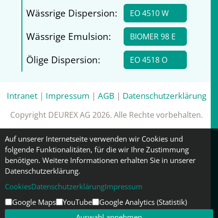
Wässrige Dispersion:
EO 4510 W
Wässrige Emulsion:
BIOMER 98 E
Ölige Dispersion:
EO 4518 O
Intranet
|
Impressum
|
AGB
|
Datenschutzerklärung
Copyright DEUREX AG 2026. Alle Rechte vorbehalten.
Auf unserer Internetseite verwenden wir Cookies und
folgende Funktionalitäten, für die wir Ihre Zustimmung
benötigen. Weitere Informationen erhalten Sie in unserer
Datenschutzerklärung.
Cookies
Datenschutzerklärung
Impressum
Google Maps
YouTube
Google Analytics (Statistik)
Auswahl annehmen