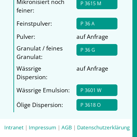
Mikronisiert noch
P 3615 M
feiner:
Feinstpulver:
P 36 A
Pulver:
auf Anfrage
Granulat / feines
P 36 G
Granulat:
Wässrige
auf Anfrage
Dispersion:
Wässrige Emulsion:
P 3601 W
Ölige Dispersion:
P 3618 O
Intranet
|
Impressum
|
AGB
|
Datenschutzerklärung