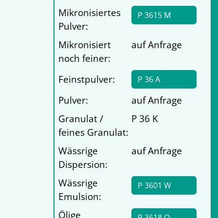
Mikronisiertes
P 3615 M
Pulver:
Mikronisiert
auf Anfrage
noch feiner:
Feinstpulver:
P 36 A
Pulver:
auf Anfrage
Granulat /
P 36 K
feines Granulat:
Wässrige
auf Anfrage
Dispersion:
Wässrige
P 3601 W
Emulsion:
Ölige
P 3618 O