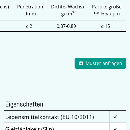
chs)
Penetration
Dichte (Wachs)
Partikelgröße
dmm
g/cm³
98 % ≤ x µm
≤ 2
0,87-0,89
≤ 15
Muster anfragen
Eigenschaften
Lebensmittelkontakt (EU 10/2011)
Gleitfähigkeit (Slip)