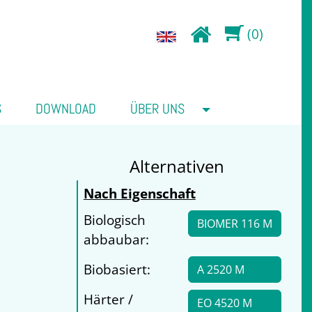
(0)
S
DOWNLOAD
ÜBER UNS
Alternativen
Nach Eigenschaft
Biologisch
BIOMER 116 M
abbaubar:
Biobasiert:
A 2520 M
Härter /
EO 4520 M