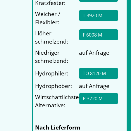
Kratzfester:
Weicher /
T 3920 M
Flexibler:
Höher
F 6008 M
schmelzend:
Niedriger
auf Anfrage
schmelzend:
Hydrophiler:
TO 8120 M
Hydrophober:
auf Anfrage
Wirtschaftlichste
P 3720 M
Alternative:
Nach Lieferform