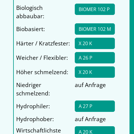
Biologisch
BIOMER 102 P
abbaubar:
Biobasiert:
BIOMER 102 M
Härter / Kratzfester:
X 20 K
Weicher / Flexibler:
A 26 P
Höher schmelzend:
X 20 K
Niedriger
auf Anfrage
schmelzend:
Hydrophiler:
A 27 P
Hydrophober:
auf Anfrage
Wirtschaftlichste
A 20 K