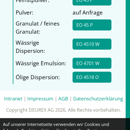
EO 45 P
Pulver:
auf Anfrage
Granulat / feines
EO 45 P
Granulat:
Wässrige
EO 4510 W
Dispersion:
Wässrige Emulsion:
EO 4701 W
Ölige Dispersion:
EO 4518 O
Intranet
|
Impressum
|
AGB
|
Datenschutzerklärung
Copyright DEUREX AG 2026. Alle Rechte vorbehalten.
Auf unserer Internetseite verwenden wir Cookies und