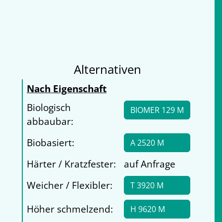
Alternativen
Nach Eigenschaft
Biologisch
BIOMER 129 M
abbaubar:
Biobasiert:
A 2520 M
Härter / Kratzfester:
auf Anfrage
Weicher / Flexibler:
T 3920 M
Höher schmelzend:
H 9620 M