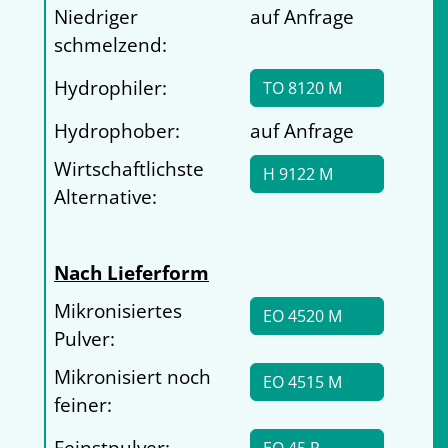
Niedriger
auf Anfrage
schmelzend:
Hydrophiler:
TO 8120 M
Hydrophober:
auf Anfrage
Wirtschaftlichste
H 9122 M
Alternative:
Nach Lieferform
Mikronisiertes
EO 4520 M
Pulver:
Mikronisiert noch
EO 4515 M
feiner:
Feinstpulver: