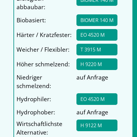
BIOMER 140 M
abbaubar:
Biobasiert:
BIOMER 140 M
Härter / Kratzfester:
EO 4520 M
Weicher / Flexibler:
T 3915 M
Höher schmelzend:
H 9220 M
Niedriger
auf Anfrage
schmelzend:
Hydrophiler:
EO 4520 M
Hydrophober:
auf Anfrage
Wirtschaftlichste
H 9122 M
Alternative: