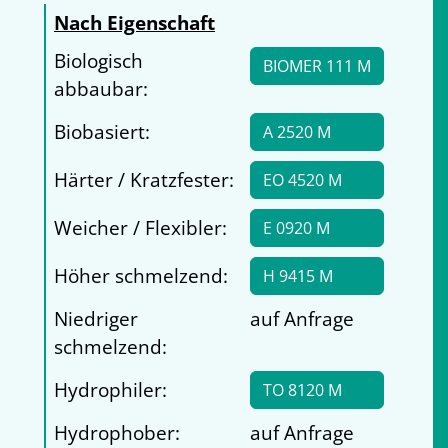
Nach Eigenschaft
Biologisch
BIOMER 111 M
abbaubar:
Biobasiert:
A 2520 M
Härter / Kratzfester:
EO 4520 M
Weicher / Flexibler:
E 0920 M
Höher schmelzend:
H 9415 M
Niedriger
auf Anfrage
schmelzend:
Hydrophiler:
TO 8120 M
Hydrophober:
auf Anfrage