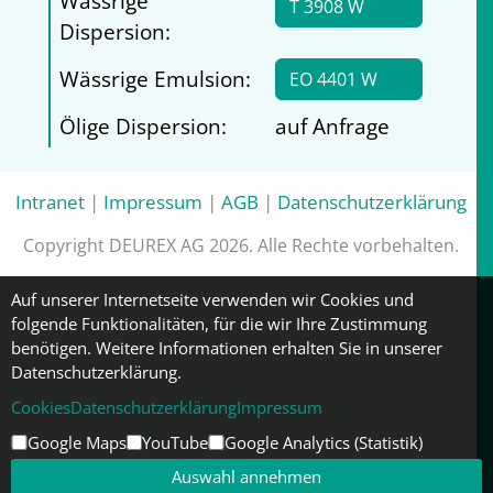
Wässrige
T 3908 W
Dispersion:
Wässrige Emulsion:
EO 4401 W
Ölige Dispersion:
auf Anfrage
Intranet
|
Impressum
|
AGB
|
Datenschutzerklärung
Copyright DEUREX AG 2026. Alle Rechte vorbehalten.
Auf unserer Internetseite verwenden wir Cookies und
folgende Funktionalitäten, für die wir Ihre Zustimmung
benötigen. Weitere Informationen erhalten Sie in unserer
Datenschutzerklärung.
Cookies
Datenschutzerklärung
Impressum
Google Maps
YouTube
Google Analytics (Statistik)
Auswahl annehmen