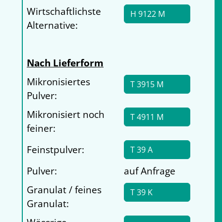
Wirtschaftlichste
H 9122 M
Alternative:
Nach Lieferform
Mikronisiertes
T 3915 M
Pulver:
Mikronisiert noch
T 4911 M
feiner:
Feinstpulver:
T 39 A
Pulver:
auf Anfrage
Granulat / feines
T 39 K
Granulat: