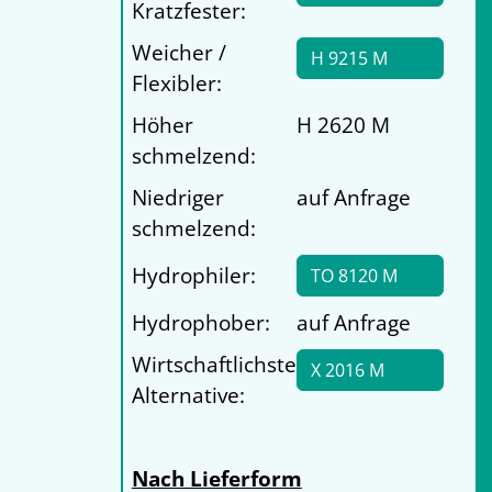
Kratzfester:
Weicher /
H 9215 M
Flexibler:
Höher
H 2620 M
schmelzend:
Niedriger
auf Anfrage
schmelzend:
Hydrophiler:
TO 8120 M
Hydrophober:
auf Anfrage
Wirtschaftlichste
X 2016 M
Alternative:
Nach Lieferform