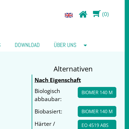
(0)
S
DOWNLOAD
ÜBER UNS
Alternativen
Nach Eigenschaft
Biologisch
BIOMER 140 M
abbaubar:
Biobasiert:
BIOMER 140 M
Härter /
EO 4519 ABS