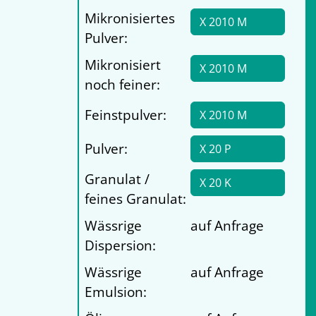
Mikronisiertes
X 2010 M
Pulver:
Mikronisiert
X 2010 M
noch feiner:
Feinstpulver:
X 2010 M
Pulver:
X 20 P
Granulat /
X 20 K
feines Granulat:
Wässrige
auf Anfrage
Dispersion:
Wässrige
auf Anfrage
Emulsion: