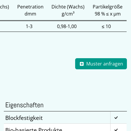
chs)
Penetration
Dichte (Wachs)
Partikelgröße
dmm
g/cm³
98 % ≤ x µm
1-3
0,98-1,00
≤ 10
Muster anfragen
Eigenschaften
Blockfestigkeit
Bio-basierte Produkte