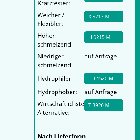
Kratzfester:
Weicher /
X 5217 M
Flexibler:
Höher
H 9215 M
schmelzend:
Niedriger
auf Anfrage
schmelzend:
Hydrophiler:
EO 4520 M
Hydrophober:
auf Anfrage
Wirtschaftlichste
T 3920 M
Alternative:
Nach Lieferform