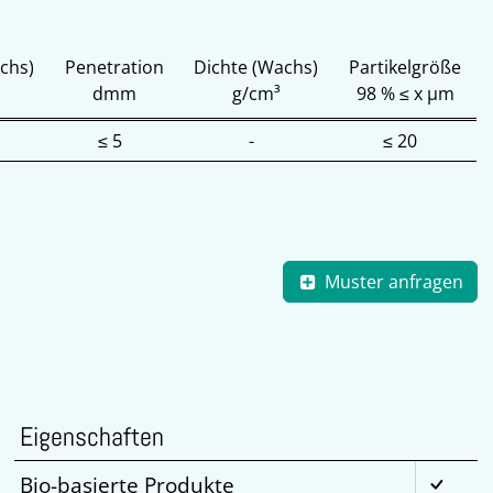
chs)
Penetration
Dichte (Wachs)
Partikelgröße
dmm
g/cm³
98 % ≤ x µm
≤ 5
-
≤ 20
Muster anfragen
Eigenschaften
Bio-basierte Produkte