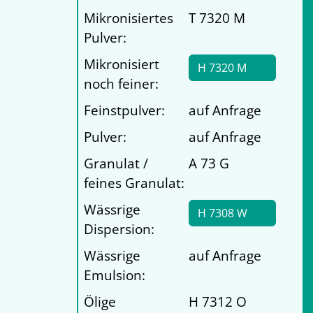
Mikronisiertes
T 7320 M
Pulver:
Mikronisiert
H 7320 M
noch feiner:
Feinstpulver:
auf Anfrage
Pulver:
auf Anfrage
Granulat /
A 73 G
feines Granulat:
Wässrige
H 7308 W
Dispersion:
Wässrige
auf Anfrage
Emulsion:
Ölige
H 7312 O