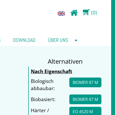
(0)
S
DOWNLOAD
ÜBER UNS
Alternativen
Nach Eigenschaft
Biologisch
BIOMER 87 M
abbaubar:
Biobasiert:
BIOMER 87 M
Härter /
EO 4520 M