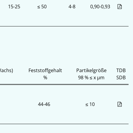
15-25
≤ 50
4-8
0,90-0,93
Wachs)
Feststoffgehalt
Partikelgröße
TDB
%
98 % ≤ x µm
SDB
44-46
≤ 10