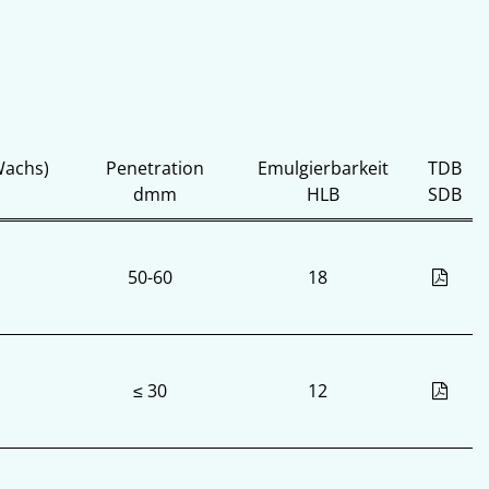
Wachs)
Penetration
Emulgierbarkeit
TDB
dmm
HLB
SDB
50-60
18
≤ 30
12