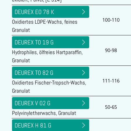
DEUREX EO 78 K
100-110
Oxidiertes LDPE-Wachs, feines
Granulat
DEUREX TO 19 G
90-98
Hydrophiles, ölfreies Hartparaffin,
Granulat
DEUREX TO 82 G
111-116
Oxidiertes Fischer-Tropsch-Wachs,
Granulat
DEUREX V 02 G
50-65
Polyvinyletherwachs, Granulat
DEUREX H 81 G