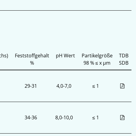
chs)
Feststoffgehalt
pH Wert
Partikelgröße
TDB
%
98 % ≤ x µm
SDB
29-31
4,0-7,0
≤ 1
34-36
8,0-10,0
≤ 1