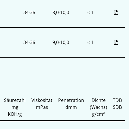
34-36
8,0-10,0
≤ 1
34-36
9,0-10,0
≤ 1
Säurezahl
Viskosität
Penetration
Dichte
TDB
mg
mPas
dmm
(Wachs)
SDB
KOH/g
g/cm³