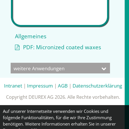
Allgemeines
PDF: Micronized coated waxes
weitere Anwendungen
Intranet
|
Impressum
|
AGB
|
Datenschutzerklärung
Copyright DEUREX AG 2026. Alle Rechte vorbehalten.
Auf unserer Internetseite verwenden wir Cookies und
folgende Funktionalitäten, für die wir Ihre Zustimmung
benötigen. Weitere Informationen erhalten Sie in unserer