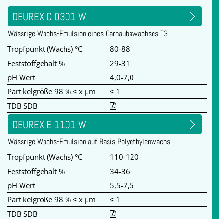
DEUREX C 0301 W
Wässrige Wachs-Emulsion eines Carnaubawachses T3
Tropfpunkt (Wachs) °C
80-88
Feststoffgehalt %
29-31
pH Wert
4,0-7,0
Partikelgröße 98 % ≤ x µm
≤ 1
TDB SDB
DEUREX E 1101 W
Wässrige Wachs-Emulsion auf Basis Polyethylenwachs
Tropfpunkt (Wachs) °C
110-120
Feststoffgehalt %
34-36
pH Wert
5,5-7,5
Partikelgröße 98 % ≤ x µm
≤ 1
TDB SDB