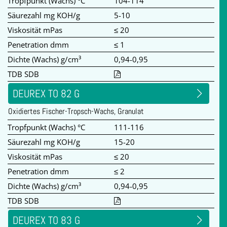
Tropfpunkt (Wachs) °C
104-114
Säurezahl mg KOH/g
5-10
Viskosität mPas
≤ 20
Penetration dmm
≤ 1
Dichte (Wachs) g/cm³
0,94-0,95
TDB SDB
DEUREX TO 82 G
Oxidiertes Fischer-Tropsch-Wachs, Granulat
Tropfpunkt (Wachs) °C
111-116
Säurezahl mg KOH/g
15-20
Viskosität mPas
≤ 20
Penetration dmm
≤ 2
Dichte (Wachs) g/cm³
0,94-0,95
TDB SDB
DEUREX TO 83 G