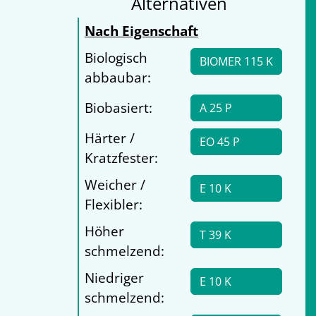
Alternativen
Nach Eigenschaft
Biologisch
BIOMER 115 K
abbaubar:
Biobasiert:
A 25 P
Härter /
EO 45 P
Kratzfester:
Weicher /
E 10 K
Flexibler:
Höher
T 39 K
schmelzend:
Niedriger
E 10 K
schmelzend: