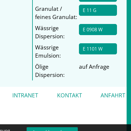
Granulat /
E 11 G
feines Granulat:
Wässrige
E 0908 W
Dispersion:
Wässrige
E 1101 W
Emulsion:
Ölige
auf Anfrage
Dispersion:
INTRANET
KONTAKT
ANFAHRT
mmung