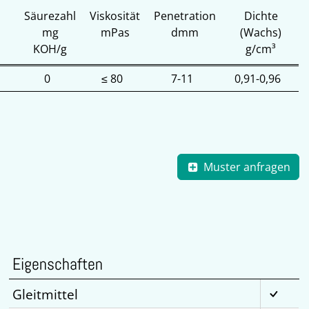
Säurezahl
Viskosität
Penetration
Dichte
mg
mPas
dmm
(Wachs)
KOH/g
g/cm³
0
≤ 80
7-11
0,91-0,96
Muster anfragen
Eigenschaften
Gleitmittel