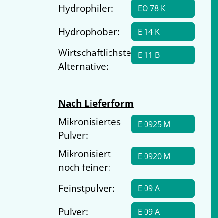
Hydrophiler:
EO 78 K
Hydrophober:
E 14 K
Wirtschaftlichste
E 11 B
Alternative:
Nach Lieferform
Mikronisiertes
E 0925 M
Pulver:
Mikronisiert
E 0920 M
noch feiner:
Feinstpulver:
E 09 A
Pulver:
E 09 A