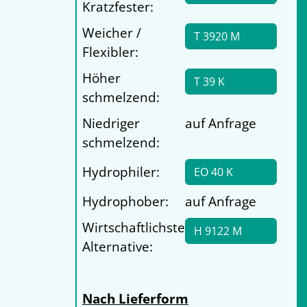
Kratzfester:
Weicher /
T 3920 M
Flexibler:
Höher
T 39 K
schmelzend:
Niedriger
auf Anfrage
schmelzend:
Hydrophiler:
EO 40 K
Hydrophober:
auf Anfrage
Wirtschaftlichste
H 9122 M
Alternative:
Nach Lieferform