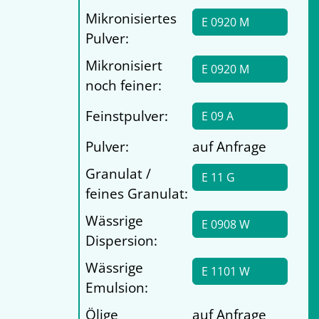
Mikronisiertes
E 0920 M
Pulver:
Mikronisiert
E 0920 M
noch feiner:
Feinstpulver:
E 09 A
Pulver:
auf Anfrage
Granulat /
E 11 G
feines Granulat:
Wässrige
E 0908 W
Dispersion:
Wässrige
E 1101 W
Emulsion:
Ölige
auf Anfrage