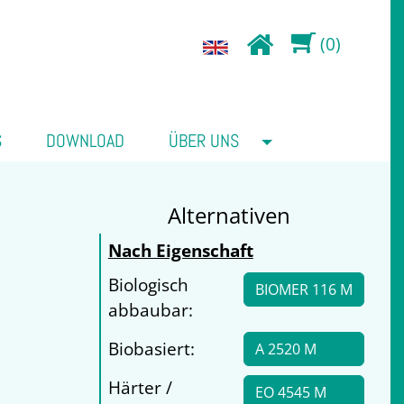
(0)
S
DOWNLOAD
ÜBER UNS
Alternativen
Nach Eigenschaft
Biologisch
BIOMER 116 M
abbaubar:
Biobasiert:
A 2520 M
Härter /
EO 4545 M