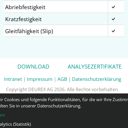
Abriebfestigkeit
Kratzfestigkeit
Gleitfähigkeit (Slip)
DOWNLOAD
ANALYSEZERTIFIKATE
Intranet
|
Impressum
|
AGB
|
Datenschutzerklärung
Copyright DEUREX AG 2026. Alle Rechte vorbehalten.
ir Cookies und folgende Funktionalitäten, für die wir Ihre Zusti
lten Sie in unserer Datenschutzerklärung.
um
ytics (Statistik)