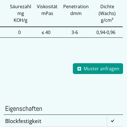
Säurezahl
Viskosität
Penetration
Dichte
mg
mPas
dmm
(Wachs)
KOH/g
g/cm³
0
≤ 40
3-6
0,94-0,96
Muster anfragen
Eigenschaften
Blockfestigkeit