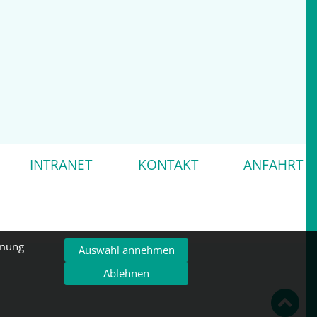
INTRANET
KONTAKT
ANFAHRT
mmung
Auswahl annehmen
Ablehnen