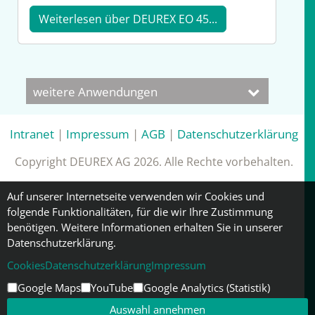
Weiterlesen über DEUREX EO 45...
weitere Anwendungen
Intranet
|
Impressum
|
AGB
|
Datenschutzerklärung
Copyright DEUREX AG 2026. Alle Rechte vorbehalten.
Auf unserer Internetseite verwenden wir Cookies und
folgende Funktionalitäten, für die wir Ihre Zustimmung
benötigen. Weitere Informationen erhalten Sie in unserer
Datenschutzerklärung.
Cookies
Datenschutzerklärung
Impressum
Google Maps
YouTube
Google Analytics (Statistik)
Auswahl annehmen